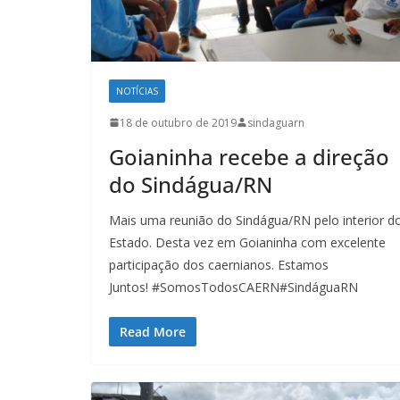
NOTÍCIAS
18 de outubro de 2019
sindaguarn
Goianinha recebe a direção
do Sindágua/RN
Mais uma reunião do Sindágua/RN pelo interior d
Estado. Desta vez em Goianinha com excelente
participação dos caernianos. Estamos
Juntos! #SomosTodosCAERN#SindáguaRN
Read More