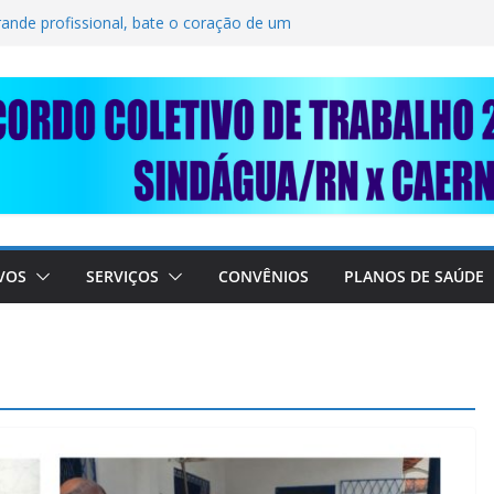
LIDARIEDADE: AJUDE O NOSSO
IMUNDO DA CAERN!
rande profissional, bate o coração de um
BALHADORES DO SINDÁGUA/RN! 📢
nte em importante debate com o Ministro
 A SABESP! 🚨
VOS
SERVIÇOS
CONVÊNIOS
PLANOS DE SAÚDE