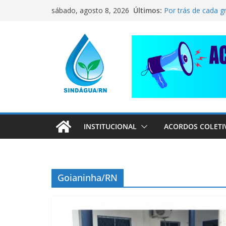
Pular
CORRENTE DE SO
Últimos:
sábado, agosto 8, 2026
COMPANHEIRO RA
para
Por trás de cada g
o
pai dedicado
conteúdo
📢 ATENÇÃO, TRA
Sindágua/RN prese
Luiz Marinho!
ELE AVISOU SOBRE
INSTITUCIONAL
ACORDOS COLETI
Goianinha/RN