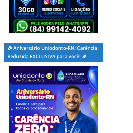
🎉 Aniversário Uniodonto-RN: Carência
Reduzida EXCLUSIVA para você! 🎉