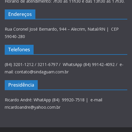
Horário de atendimento: 7h30 às 11h30 e das 13h30 às 17h30.
Endereços
Rua Coronel José Bernardo, 944 – Alecrim, Natal/RN | CEP
59040-280
Telefones
(84) 3201-1212 / 3211-6797 / WhatsApp (84) 99142-4092 / e-
mail: contato@sindaguarn.com.br
Presidência
Ricardo André: WhatApp (84) 99920-7518 | e-mail
rricardoandre@yahoo.com.br