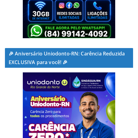
🎉 Aniversário Uniodonto-RN: Carência Reduzida
EXCLUSIVA para você! 🎉