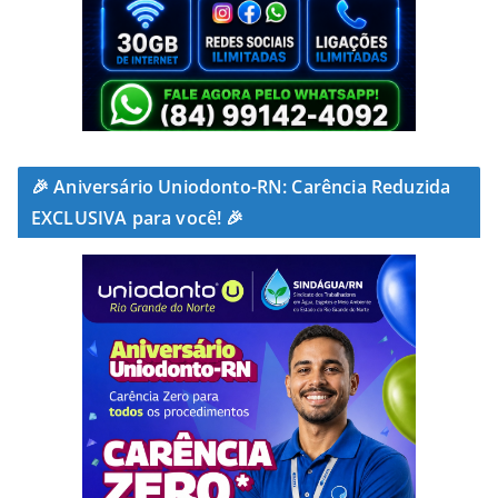
🎉 Aniversário Uniodonto-RN: Carência Reduzida
EXCLUSIVA para você! 🎉