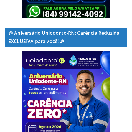
🎉 Aniversário Uniodonto-RN: Carência Reduzida
EXCLUSIVA para você! 🎉