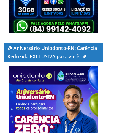
🎉 Aniversário Uniodonto-RN: Carência
Reduzida EXCLUSIVA para você! 🎉