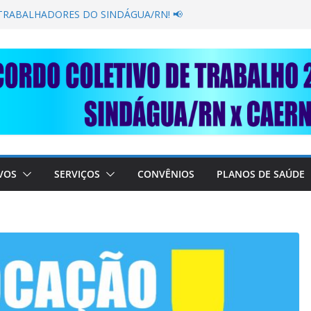
GANÂNCIA SECAR SUA TORNEIRA: UNIDOS
PÚBLICA
 TRABALHADORES DO SINDÁGUA/RN! 📢
resente em importante debate com o Ministro
OBRE A SABESP! 🚨
 SOLIDARIEDADE: AJUDE O NOSSO
 RAIMUNDO DA CAERN!
VOS
SERVIÇOS
CONVÊNIOS
PLANOS DE SAÚDE