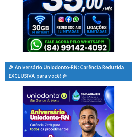
🎉 Aniversário Uniodonto-RN: Carência Reduzida
EXCLUSIVA para você! 🎉