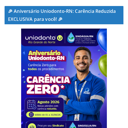
🎉 Aniversário Uniodonto-RN: Carência Reduzida
EXCLUSIVA para você! 🎉