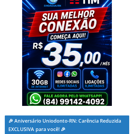
🎉 Aniversário Uniodonto-RN: Carência Reduzida
EXCLUSIVA para você! 🎉