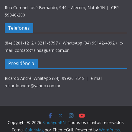
Rua Coronel José Bernardo, 944 – Alecrim, Natal/RN | CEP
59040-280
Telefones
(84) 3201-1212 / 3211-6797 / WhatsApp (84) 99142-4092 / e-
mail: contato@sindaguarn.com.br
Presidência
Ricardo André: WhatApp (84) 99920-7518 | e-mail
rricardoandre@yahoo.com.br
Copyright © 2026
SindáguaRN
. Todos os direitos reservados.
Tema:
ColorMag
por ThemeGrill. Powered by
WordPress
.