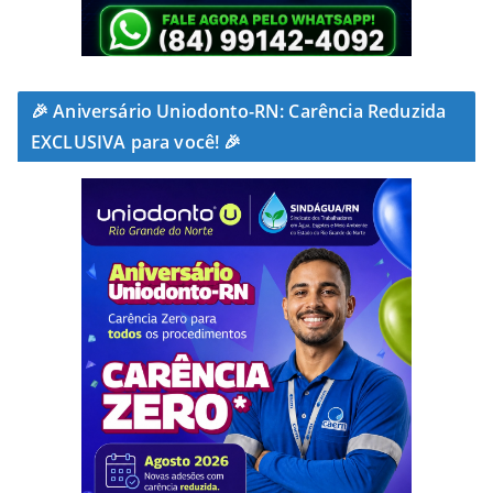
🎉 Aniversário Uniodonto-RN: Carência Reduzida
EXCLUSIVA para você! 🎉