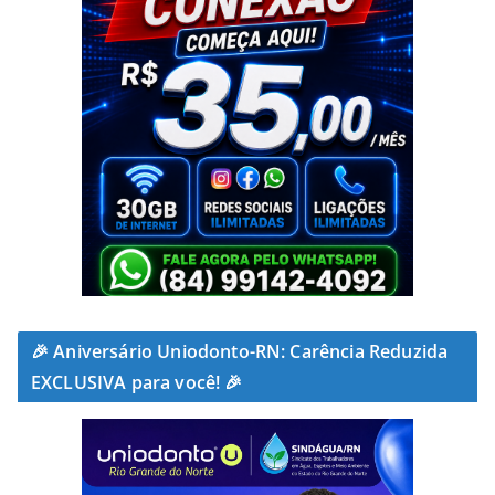
🎉 Aniversário Uniodonto-RN: Carência Reduzida
EXCLUSIVA para você! 🎉