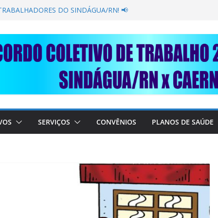
GANÂNCIA SECAR SUA TORNEIRA: UNIDOS
PÚBLICA
 TRABALHADORES DO SINDÁGUA/RN! 📢
resente em importante debate com o Ministro
OBRE A SABESP! 🚨
 SOLIDARIEDADE: AJUDE O NOSSO
 RAIMUNDO DA CAERN!
VOS
SERVIÇOS
CONVÊNIOS
PLANOS DE SAÚDE