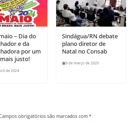
maio – Dia do
Sindágua/RN debate
lhador e da
plano diretor de
lhadora por um
Natal no Consab
 mais justo!
6 de março de 2020
bril de 2024
Campos obrigatórios são marcados com
*