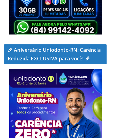
🎉 Aniversário Uniodonto-RN: Carência
Reduzida EXCLUSIVA para você! 🎉