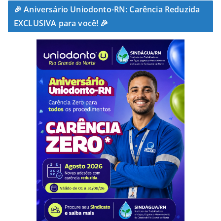
🎉 Aniversário Uniodonto-RN: Carência Reduzida
EXCLUSIVA para você! 🎉