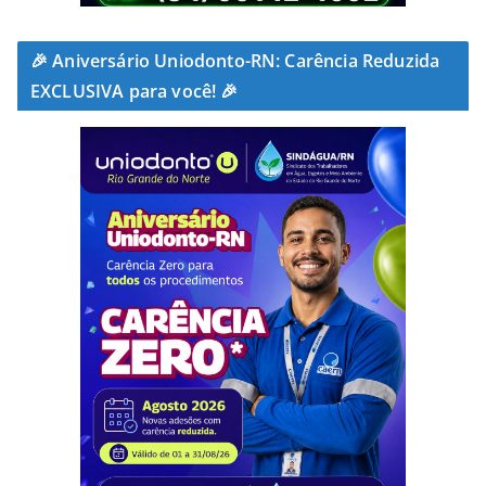
🎉 Aniversário Uniodonto-RN: Carência Reduzida
EXCLUSIVA para você! 🎉