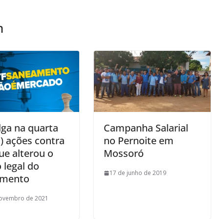
m
lga na quarta
Campanha Salarial
) ações contra
no Pernoite em
que alterou o
Mossoró
 legal do
17 de junho de 2019
amento
novembro de 2021