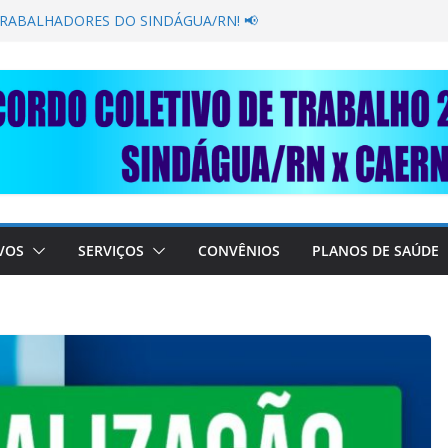
GANÂNCIA SECAR SUA TORNEIRA: UNIDOS
ÚBLICA
TRABALHADORES DO SINDÁGUA/RN! 📢
esente em importante debate com o Ministro
BRE A SABESP! 🚨
SOLIDARIEDADE: AJUDE O NOSSO
 RAIMUNDO DA CAERN!
VOS
SERVIÇOS
CONVÊNIOS
PLANOS DE SAÚDE