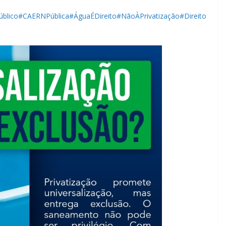
blico
#CAERNPública
#ÁguaÉDireito
#NãoÀPrivatização
#Direito