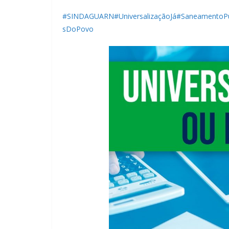
#SINDAGUARN
#UniversalizaçãoJá
#SaneamentoPú
sDoPovo