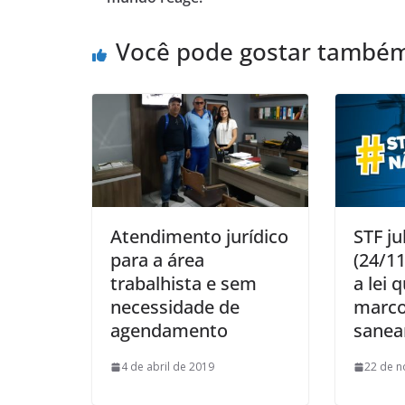
Você pode gostar també
Atendimento jurídico
STF ju
para a área
(24/11
trabalhista e sem
a lei 
necessidade de
marco
agendamento
sane
4 de abril de 2019
22 de 