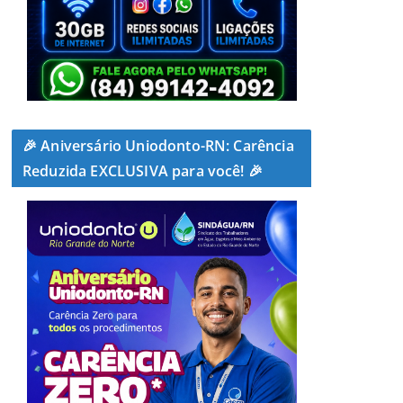
🎉 Aniversário Uniodonto-RN: Carência
Reduzida EXCLUSIVA para você! 🎉