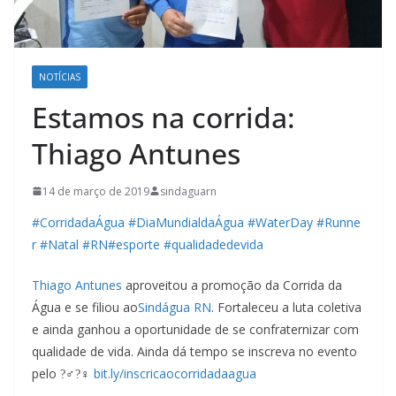
NOTÍCIAS
Estamos na corrida:
Thiago Antunes
14 de março de 2019
sindaguarn
#
CorridadaÁgua
#
DiaMundialdaÁgua
#
WaterDay
#
Runne
r
#
Natal
#
RN
#
esporte
#
qualidadedevida
Thiago Antunes
aproveitou a promoção da Corrida da
Água e se filiou ao
Sindágua RN
. Fortaleceu a luta coletiva
e ainda ganhou a oportunidade de se confraternizar com
qualidade de vida. Ainda dá tempo se inscreva no evento
pelo
?‍♂
?‍♀
bit.ly/inscricaocorridadaagua