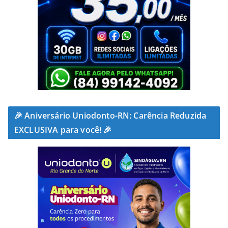
🎉 Aniversário Uniodonto-RN: Carência Reduzida
EXCLUSIVA para você! 🎉