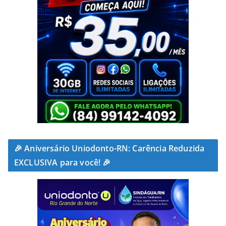
🎉 Aniversário Uniodonto-RN: Carência Reduzida
EXCLUSIVA para você! 🎉