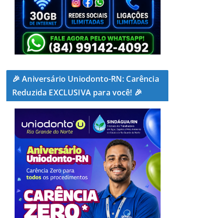
🎉 Aniversário Uniodonto-RN: Carência
Reduzida EXCLUSIVA para você! 🎉