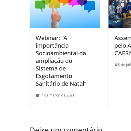
Webinar: “A
Assem
importância
pelo 
Socioambiental da
CAER
ampliação do
5 de ju
Sistema de
Esgotamento
Sanitário de Natal”
17 de março de 2021
Deixe um comentário