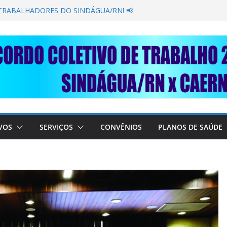
GANÂNCIA SECAR SUA TORNEIRA: UNIDOS
PÚBLICA
 TRABALHADORES DO SINDÁGUA/RN! 📢
resente em importante debate com o Ministro
OBRE A SABESP! 🚨
 SOLIDARIEDADE: AJUDE O NOSSO
 RAIMUNDO DA CAERN!
VOS
SERVIÇOS
CONVÊNIOS
PLANOS DE SAÚDE