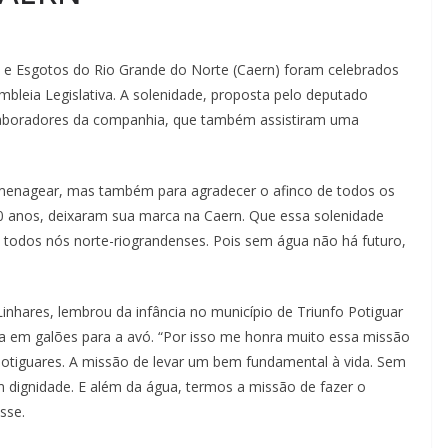
 e Esgotos do Rio Grande do Norte (Caern) foram celebrados
mbleia Legislativa. A solenidade, proposta pelo deputado
olaboradores da companhia, que também assistiram uma
omenagear, mas também para agradecer o afinco de todos os
0 anos, deixaram sua marca na Caern. Que essa solenidade
todos nós norte-riograndenses. Pois sem água não há futuro,
inhares, lembrou da infância no município de Triunfo Potiguar
ua em galões para a avó. “Por isso me honra muito essa missão
 potiguares. A missão de levar um bem fundamental à vida. Sem
dignidade. E além da água, termos a missão de fazer o
sse.