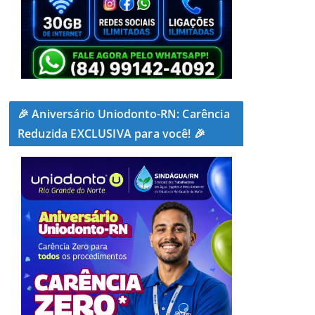
🎉 Aniversário Uniodonto-RN: Carência
Reduzida EXCLUSIVA para você! 🎉