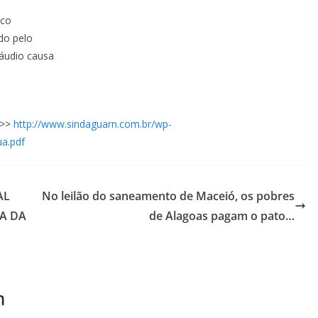
ico
do pelo
áudio causa
>>>
http://www.sindaguarn.com.br/wp-
a.pdf
AL
No leilão do saneamento de Maceió, os pobres
A DA
de Alagoas pagam o pato…
m