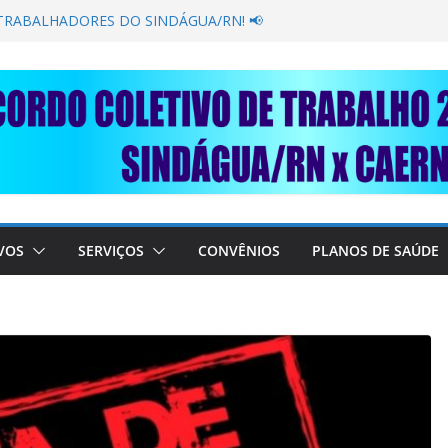
GANÂNCIA SECAR SUA TORNEIRA: UNIDOS
PÚBLICA
 TRABALHADORES DO SINDÁGUA/RN! 📢
resente em importante debate com o Ministro
OBRE A SABESP! 🚨
 SOLIDARIEDADE: AJUDE O NOSSO
 RAIMUNDO DA CAERN!
VOS
SERVIÇOS
CONVÊNIOS
PLANOS DE SAÚDE