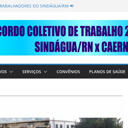
GANÂNCIA SECAR SUA TORNEIRA: UNIDOS
ÚBLICA
TRABALHADORES DO SINDÁGUA/RN! 📢
esente em importante debate com o Ministro
BRE A SABESP! 🚨
SOLIDARIEDADE: AJUDE O NOSSO
 RAIMUNDO DA CAERN!
VOS
SERVIÇOS
CONVÊNIOS
PLANOS DE SAÚDE