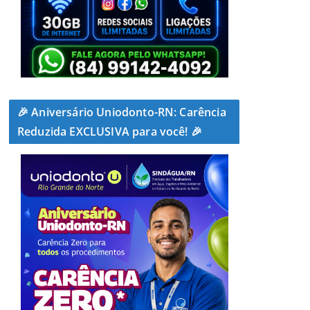
🎉 Aniversário Uniodonto-RN: Carência
Reduzida EXCLUSIVA para você! 🎉