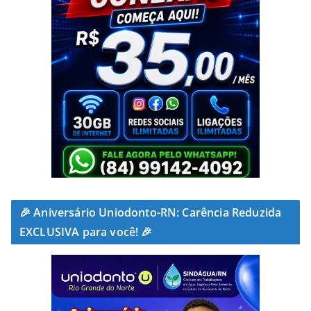
🎉 Aniversário Uniodonto-RN: Carência Reduzida
EXCLUSIVA para você! 🎉