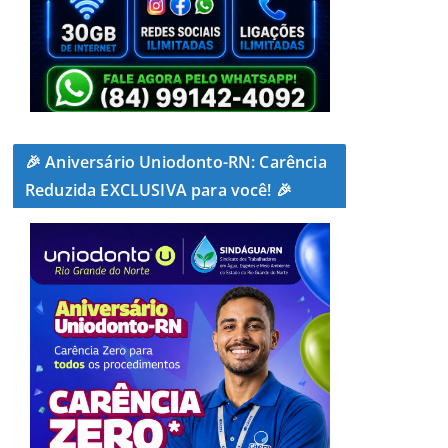
🎉 Aniversário Uniodonto-RN: Carência
Reduzida EXCLUSIVA para você! 🎉