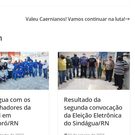
Valeu Caernianos! Vamos continuar na luta!
m
gua com os
Resultado da
lhadores da
segunda convocação
l em
da Eleição Eletrônica
oró/RN
do Sindágua/RN