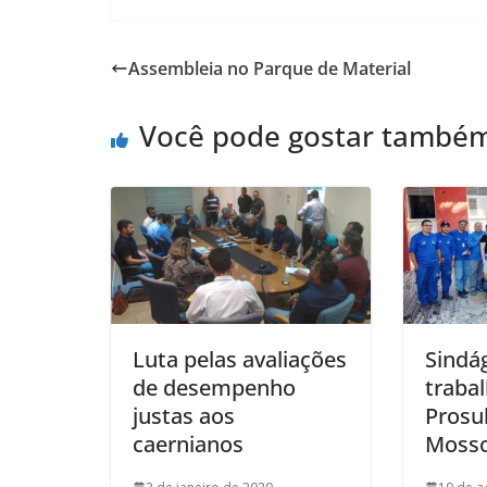
Assembleia no Parque de Material
Você pode gostar també
Luta pelas avaliações
Sindá
de desempenho
traba
justas aos
Prosu
caernianos
Moss