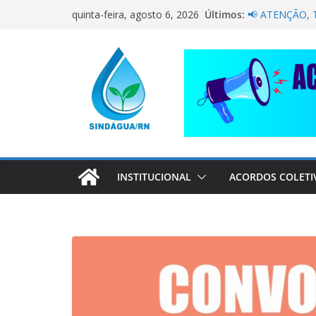
Pular
Últimos:
NÃO DEIXE A 
quinta-feira, agosto 6, 2026
para
PELA CAERN 
📢 ATENÇÃO,
o
Sindágua/RN p
conteúdo
Luiz Marinho!
ELE AVISOU S
CORRENTE DE
COMPANHEIRO
INSTITUCIONAL
ACORDOS COLETI