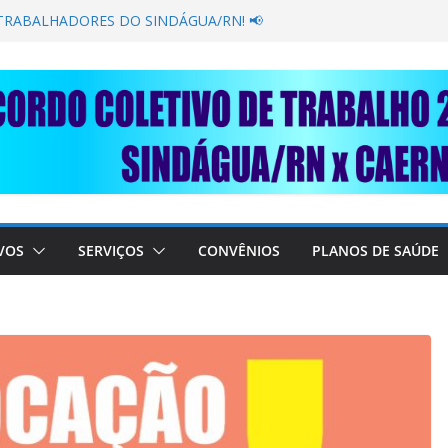
GANÂNCIA SECAR SUA TORNEIRA: UNIDOS
PÚBLICA
 TRABALHADORES DO SINDÁGUA/RN! 📢
resente em importante debate com o Ministro
OBRE A SABESP! 🚨
 SOLIDARIEDADE: AJUDE O NOSSO
 RAIMUNDO DA CAERN!
VOS
SERVIÇOS
CONVÊNIOS
PLANOS DE SAÚDE