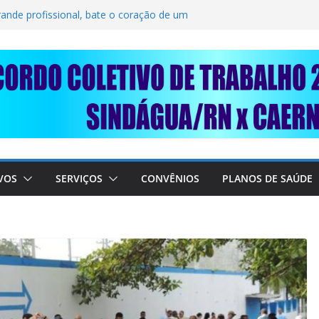
LIDARIEDADE: AJUDE O NOSSO
IMUNDO DA CAERN!
rande profissional, bate o coração de um
BALHADORES DO SINDÁGUA/RN! 📢
nte em importante debate com o Ministro
 A SABESP! 🚨
VOS
SERVIÇOS
CONVÊNIOS
PLANOS DE SAÚDE