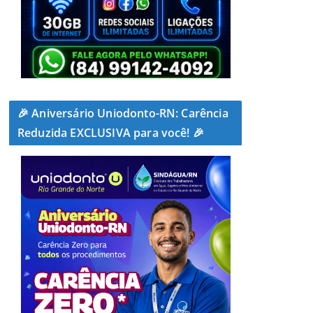
🎉 Aniversário Uniodonto-RN: Carência
Reduzida EXCLUSIVA para você! 🎉