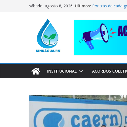
Pular
CORRENTE DE SO
Últimos:
sábado, agosto 8, 2026
COMPANHEIRO RA
para
Por trás de cada g
o
pai dedicado
conteúdo
📢 ATENÇÃO, TRA
Sindágua/RN prese
Luiz Marinho!
ELE AVISOU SOBRE
INSTITUCIONAL
ACORDOS COLETI