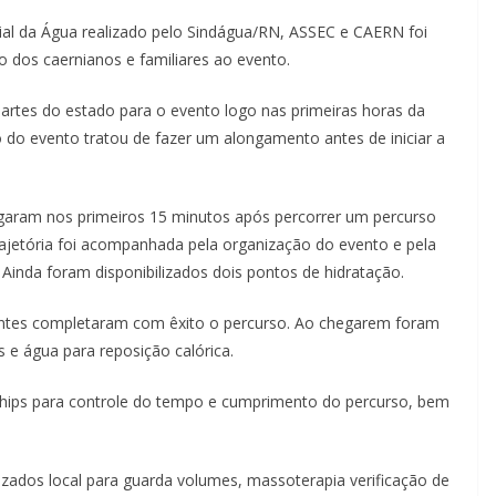
dial da Água realizado pelo Sindágua/RN, ASSEC e CAERN foi
ão dos caernianos e familiares ao evento.
rtes do estado para o evento logo nas primeiras horas da
o do evento tratou de fazer um alongamento antes de iniciar a
hegaram nos primeiros 15 minutos após percorrer um percurso
rajetória foi acompanhada pela organização do evento e pela
 Ainda foram disponibilizados dois pontos de hidratação.
ntes completaram com êxito o percurso. Ao chegarem foram
 e água para reposição calórica.
hips para controle do tempo e cumprimento do percurso, bem
izados local para guarda volumes, massoterapia verificação de