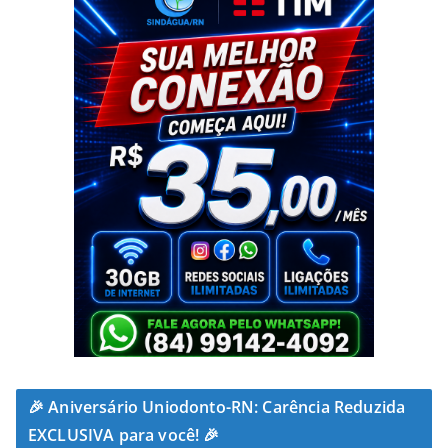
🎉 Aniversário Uniodonto-RN: Carência Reduzida
EXCLUSIVA para você! 🎉