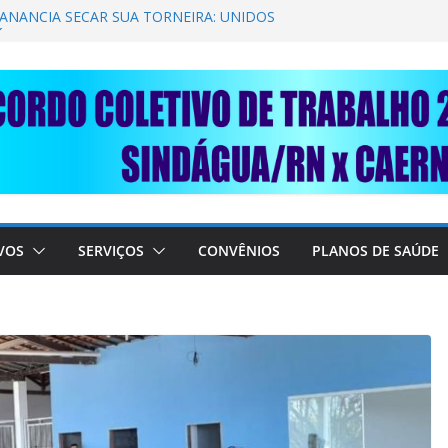
GANÂNCIA SECAR SUA TORNEIRA: UNIDOS
ÚBLICA
TRABALHADORES DO SINDÁGUA/RN! 📢
esente em importante debate com o Ministro
BRE A SABESP! 🚨
SOLIDARIEDADE: AJUDE O NOSSO
 RAIMUNDO DA CAERN!
VOS
SERVIÇOS
CONVÊNIOS
PLANOS DE SAÚDE