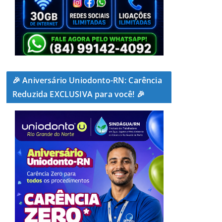
🎉 Aniversário Uniodonto-RN: Carência
Reduzida EXCLUSIVA para você! 🎉