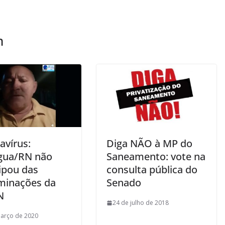
m
avírus:
Diga NÃO à MP do
gua/RN não
Saneamento: vote na
ipou das
consulta pública do
minações da
Senado
N
24 de julho de 2018
arço de 2020