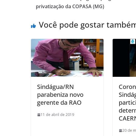
privatização da COPASA (MG)
Você pode gostar també
Sindágua/RN
Coron
parabeniza novo
Sindá
gerente da RAO
partic
deter
11 de abril de 2019
CAER
20 de m