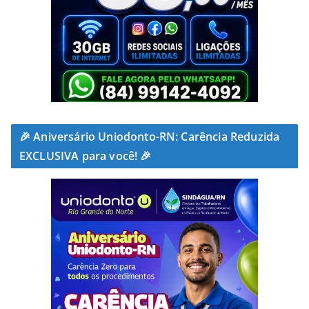
🎉 Aniversário Uniodonto-RN: Carência Reduzida
EXCLUSIVA para você! 🎉