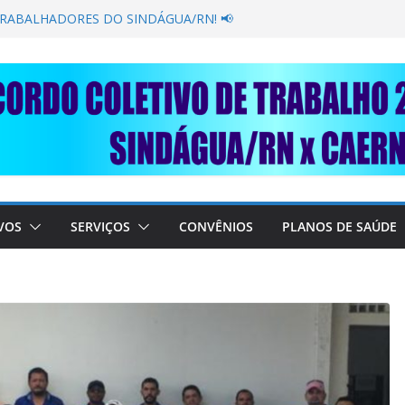
GANÂNCIA SECAR SUA TORNEIRA: UNIDOS
ÚBLICA
TRABALHADORES DO SINDÁGUA/RN! 📢
esente em importante debate com o Ministro
BRE A SABESP! 🚨
SOLIDARIEDADE: AJUDE O NOSSO
 RAIMUNDO DA CAERN!
VOS
SERVIÇOS
CONVÊNIOS
PLANOS DE SAÚDE