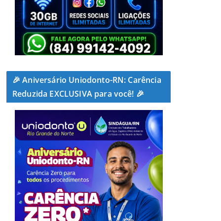
🎉 Aniversário Uniodonto-RN: Carência
Reduzida EXCLUSIVA para você! 🎉