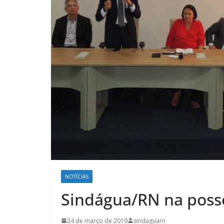
NOTÍCIAS
Sindágua/RN na poss
24 de março de 2019
sindaguarn