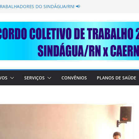
GANÂNCIA SECAR SUA TORNEIRA: UNIDOS
ÚBLICA
TRABALHADORES DO SINDÁGUA/RN! 📢
esente em importante debate com o Ministro
BRE A SABESP! 🚨
SOLIDARIEDADE: AJUDE O NOSSO
 RAIMUNDO DA CAERN!
VOS
SERVIÇOS
CONVÊNIOS
PLANOS DE SAÚDE