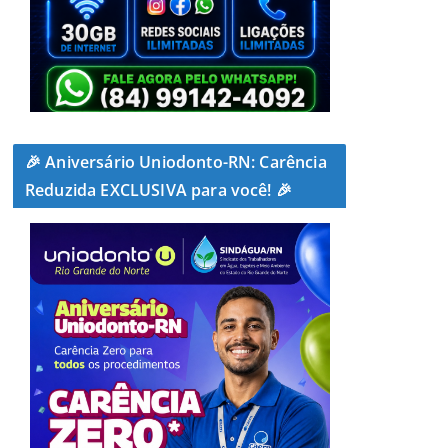
🎉 Aniversário Uniodonto-RN: Carência
Reduzida EXCLUSIVA para você! 🎉