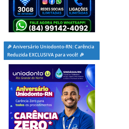
🎉 Aniversário Uniodonto-RN: Carência
Reduzida EXCLUSIVA para você! 🎉