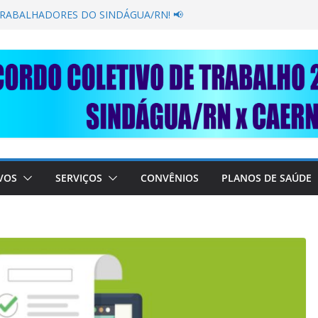
GANÂNCIA SECAR SUA TORNEIRA: UNIDOS
ÚBLICA
TRABALHADORES DO SINDÁGUA/RN! 📢
esente em importante debate com o Ministro
BRE A SABESP! 🚨
SOLIDARIEDADE: AJUDE O NOSSO
 RAIMUNDO DA CAERN!
VOS
SERVIÇOS
CONVÊNIOS
PLANOS DE SAÚDE