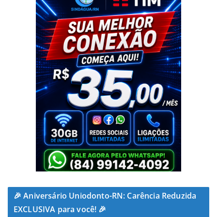
🎉 Aniversário Uniodonto-RN: Carência Reduzida
EXCLUSIVA para você! 🎉