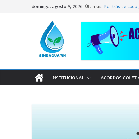
Pular
CORRENTE DE S
Últimos:
domingo, agosto 9, 2026
COMPANHEIRO 
para
Por trás de cada
o
pai dedicado
📢 ATENÇÃO, T
conteúdo
Sindágua/RN pre
Luiz Marinho!
ELE AVISOU SOBR
INSTITUCIONAL
ACORDOS COLETI