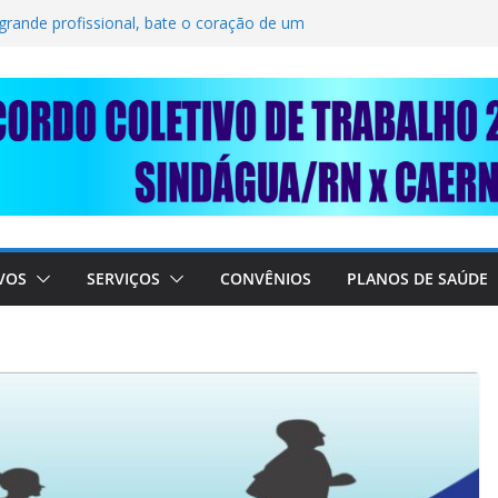
OLIDARIEDADE: AJUDE O NOSSO
RAIMUNDO DA CAERN!
 grande profissional, bate o coração de um
RABALHADORES DO SINDÁGUA/RN! 📢
sente em importante debate com o Ministro
E A SABESP! 🚨
VOS
SERVIÇOS
CONVÊNIOS
PLANOS DE SAÚDE