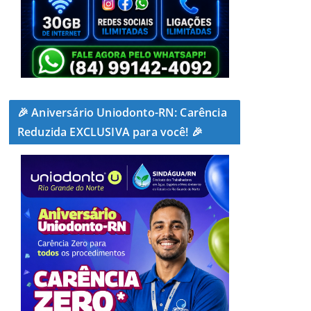
🎉 Aniversário Uniodonto-RN: Carência
Reduzida EXCLUSIVA para você! 🎉