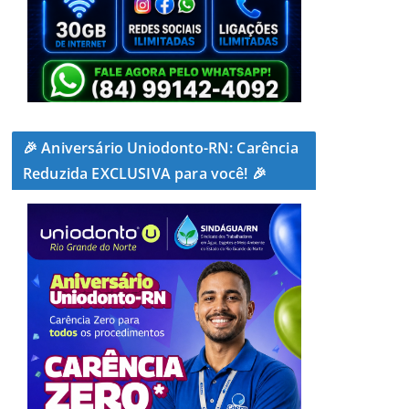
🎉 Aniversário Uniodonto-RN: Carência
Reduzida EXCLUSIVA para você! 🎉