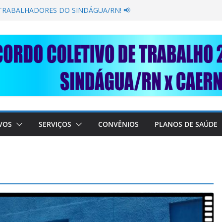
GANÂNCIA SECAR SUA TORNEIRA: UNIDOS
PÚBLICA
 TRABALHADORES DO SINDÁGUA/RN! 📢
resente em importante debate com o Ministro
OBRE A SABESP! 🚨
 SOLIDARIEDADE: AJUDE O NOSSO
 RAIMUNDO DA CAERN!
VOS
SERVIÇOS
CONVÊNIOS
PLANOS DE SAÚDE