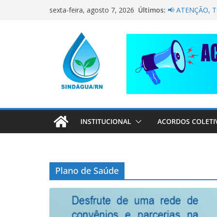
Pular
Últimos:
NÃO DEIXE A 
sexta-feira, agosto 7, 2026
para
PELA CAERN P
📢 ATENÇÃO, 
o
Sindágua/RN pr
conteúdo
Luiz Marinho!
ELE AVISOU SO
CORRENTE DE 
COMPANHEIRO
INSTITUCIONAL
ACORDOS COLETI
Plano de Saúde