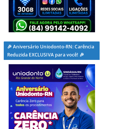
🎉 Aniversário Uniodonto-RN: Carência
Reduzida EXCLUSIVA para você! 🎉