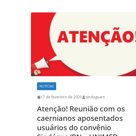
NOTÍCIAS
17 de fevereiro de 2020
sindaguarn
Atenção! Reunião com os
caernianos aposentados
usuários do convênio