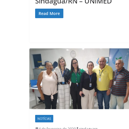
Sindágua/RN – UNIMED
Read More
NOTÍCIAS
4 de fevereiro de 2020
sindaguarn