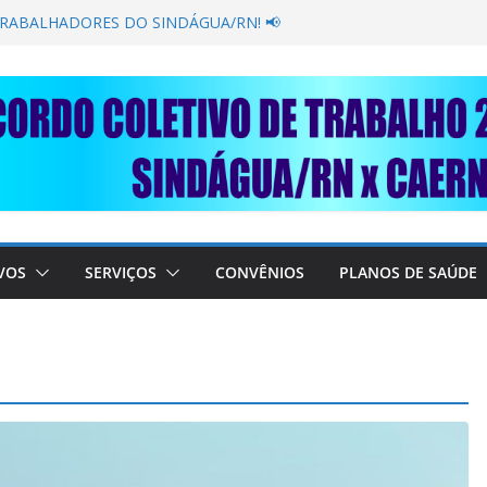
GANÂNCIA SECAR SUA TORNEIRA: UNIDOS
ÚBLICA
TRABALHADORES DO SINDÁGUA/RN! 📢
esente em importante debate com o Ministro
BRE A SABESP! 🚨
SOLIDARIEDADE: AJUDE O NOSSO
 RAIMUNDO DA CAERN!
VOS
SERVIÇOS
CONVÊNIOS
PLANOS DE SAÚDE