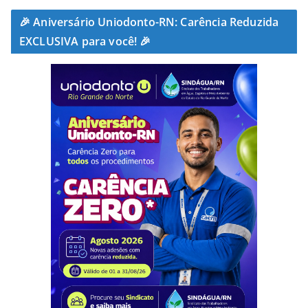
🎉 Aniversário Uniodonto-RN: Carência Reduzida
EXCLUSIVA para você! 🎉