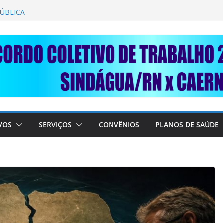
GANÂNCIA SECAR SUA TORNEIRA: UNIDOS
PÚBLICA
 TRABALHADORES DO SINDÁGUA/RN! 📢
resente em importante debate com o Ministro
OBRE A SABESP! 🚨
 SOLIDARIEDADE: AJUDE O NOSSO
 RAIMUNDO DA CAERN!
VOS
SERVIÇOS
CONVÊNIOS
PLANOS DE SAÚDE