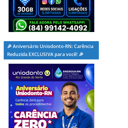
🎉 Aniversário Uniodonto-RN: Carência
Reduzida EXCLUSIVA para você! 🎉