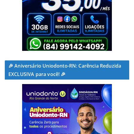
🎉 Aniversário Uniodonto-RN: Carência Reduzida
EXCLUSIVA para você! 🎉