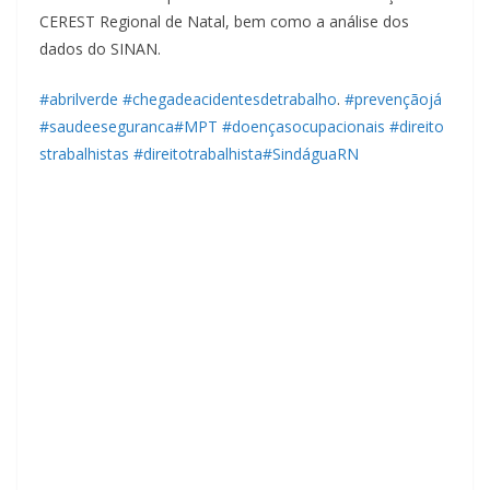
CEREST Regional de Natal, bem como a análise dos
dados do SINAN.
#
abrilverde
#
chegadeacidentesdetrabalho
.
#
prevençãojá
#
saudeeseguranca
#
MPT
#
doençasocupacionais
#
direito
strabalhistas
#
direitotrabalhista
#
SindáguaRN