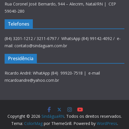
Rua Coronel José Bernardo, 944 – Alecrim, Natal/RN | CEP
59040-280
Telefones
(84) 3201-1212 / 3211-6797 / WhatsApp (84) 99142-4092 / e-
mail: contato@sindaguarn.com.br
Presidência
Ricardo André: WhatApp (84) 99920-7518 | e-mail
rricardoandre@yahoo.com.br
Copyright © 2026
SindáguaRN
. Todos os direitos reservados.
Tema:
ColorMag
por ThemeGrill. Powered by
WordPress
.