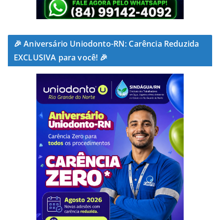
🎉 Aniversário Uniodonto-RN: Carência Reduzida
EXCLUSIVA para você! 🎉