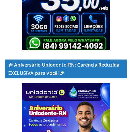
🎉 Aniversário Uniodonto-RN: Carência Reduzida
EXCLUSIVA para você! 🎉