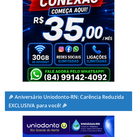
🎉 Aniversário Uniodonto-RN: Carência Reduzida
EXCLUSIVA para você! 🎉