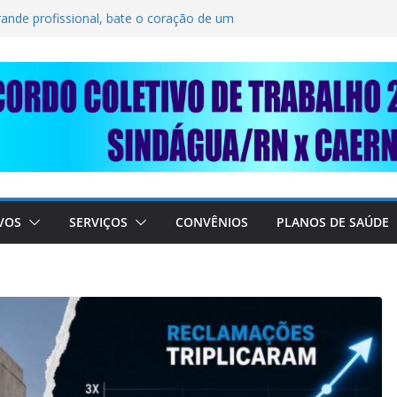
LIDARIEDADE: AJUDE O NOSSO
IMUNDO DA CAERN!
rande profissional, bate o coração de um
BALHADORES DO SINDÁGUA/RN! 📢
nte em importante debate com o Ministro
 A SABESP! 🚨
VOS
SERVIÇOS
CONVÊNIOS
PLANOS DE SAÚDE