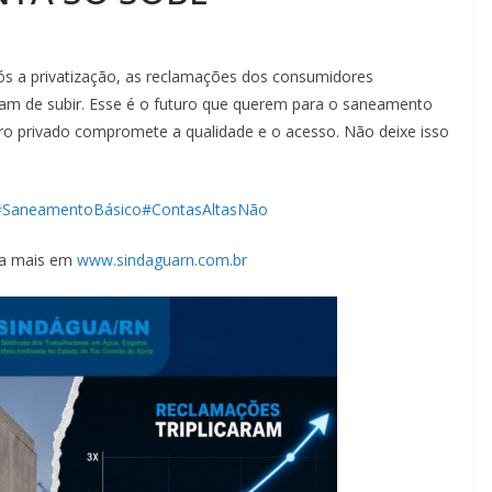
ós a privatização, as reclamações dos consumidores
am de subir. Esse é o futuro que querem para o saneamento
cro privado compromete a qualidade e o acesso. Não deixe isso
#SaneamentoBásico
#ContasAltasNão
ba mais em
www.sindaguarn.com.br