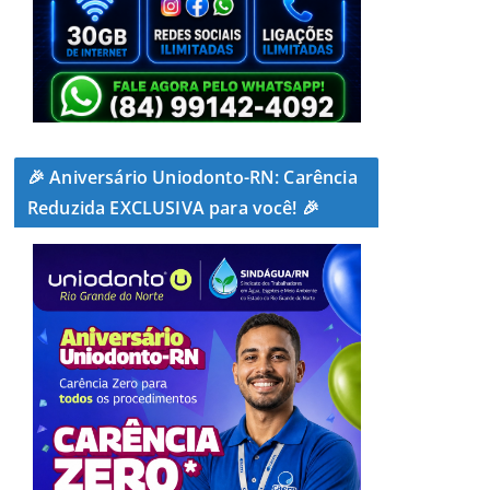
🎉 Aniversário Uniodonto-RN: Carência
Reduzida EXCLUSIVA para você! 🎉