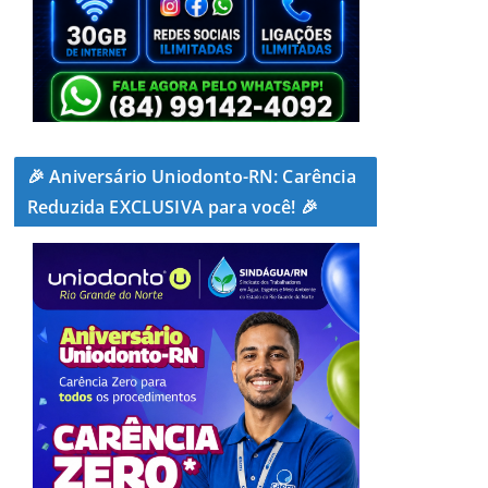
🎉 Aniversário Uniodonto-RN: Carência
Reduzida EXCLUSIVA para você! 🎉