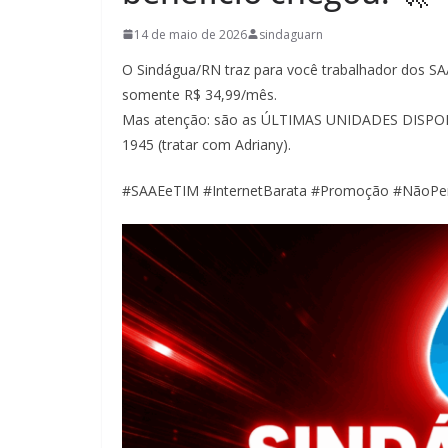
14 de maio de 2026
sindaguarn
O Sindágua/RN traz para você trabalhador dos SAAE
somente R$ 34,99/mês.
Mas atenção: são as ÚLTIMAS UNIDADES DISPONÍV
1945 (tratar com Adriany).
#SAAEeTIM #InternetBarata #Promoção #NãoPe