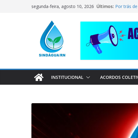
Pular
CORRENTE
Últimos:
segunda-feira, agosto 10, 2026
COMPANHE
para
Por trás de
o
pai dedica
conteúdo
📢 ATENÇÃ
Sindágua/R
Luiz Marinh
ELE AVISO
INSTITUCIONAL
ACORDOS COLETI