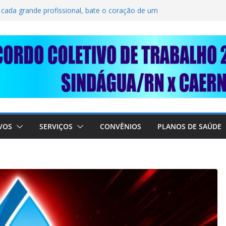
 DE SOLIDARIEDADE: AJUDE O NOSSO
IRO RAIMUNDO DA CAERN!
 cada grande profissional, bate o coração de um
do
O, TRABALHADORES DO SINDÁGUA/RN! 📢
N presente em importante debate com o Ministro
o!
U SOBRE A SABESP! 🚨
VOS
SERVIÇOS
CONVÊNIOS
PLANOS DE SAÚDE