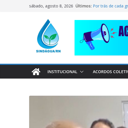
Pular
CORRENTE DE SO
Últimos:
sábado, agosto 8, 2026
COMPANHEIRO RA
para
Por trás de cada g
o
pai dedicado
📢 ATENÇÃO, TRA
conteúdo
Sindágua/RN prese
Luiz Marinho!
ELE AVISOU SOBRE
INSTITUCIONAL
ACORDOS COLETI