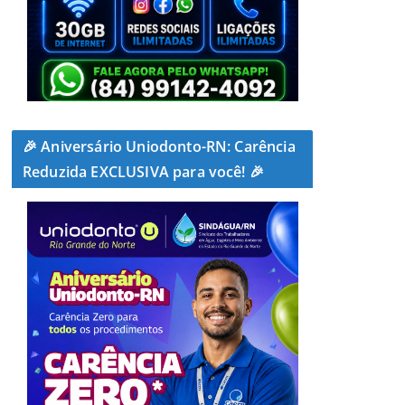
🎉 Aniversário Uniodonto-RN: Carência
Reduzida EXCLUSIVA para você! 🎉