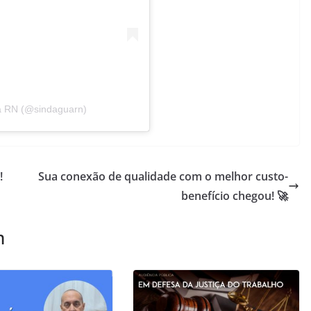
a RN (@sindaguarn)
!
Sua conexão de qualidade com o melhor custo-
benefício chegou! 🚀
m