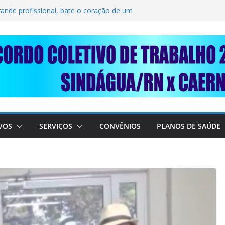
LIDARIEDADE: AJUDE O NOSSO
IMUNDO DA CAERN!
rande profissional, bate o coração de um
BALHADORES DO SINDÁGUA/RN! 📢
nte em importante debate com o Ministro
 A SABESP! 🚨
VOS
SERVIÇOS
CONVÊNIOS
PLANOS DE SAÚDE