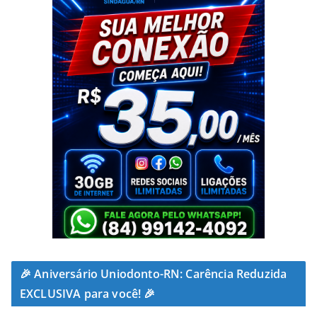
🎉 Aniversário Uniodonto-RN: Carência Reduzida
EXCLUSIVA para você! 🎉