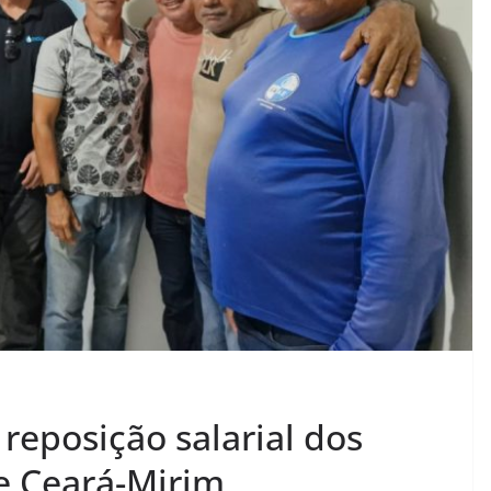
reposição salarial dos
e Ceará-Mirim