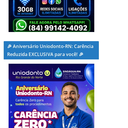
🎉 Aniversário Uniodonto-RN: Carência
Reduzida EXCLUSIVA para você! 🎉