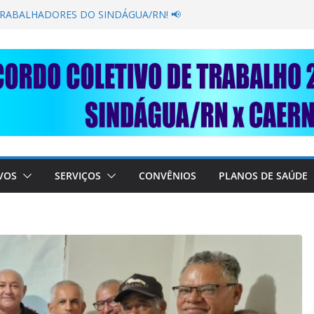
GANÂNCIA SECAR SUA TORNEIRA: UNIDOS
ÚBLICA
TRABALHADORES DO SINDÁGUA/RN! 📢
esente em importante debate com o Ministro
BRE A SABESP! 🚨
SOLIDARIEDADE: AJUDE O NOSSO
 RAIMUNDO DA CAERN!
VOS
SERVIÇOS
CONVÊNIOS
PLANOS DE SAÚDE