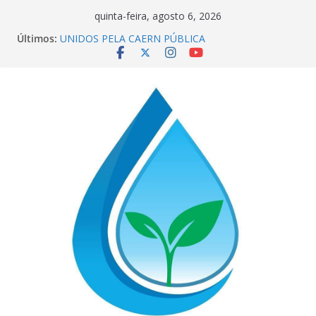
Pular
quinta-feira, agosto 6, 2026
para
Últimos:
NÃO DEIXE A GANÂNCIA SECAR SUA TORNEIRA:
o
UNIDOS PELA CAERN PÚBLICA
📢 ATENÇÃO, TRABALHADORES DO
conteúdo
SINDÁGUA/RN! 📢
Sindágua/RN presente em importante debate com
o Ministro Luiz Marinho!
ELE AVISOU SOBRE A SABESP! 🚨
CORRENTE DE SOLIDARIEDADE: AJUDE O NOSSO
COMPANHEIRO RAIMUNDO DA CAERN!