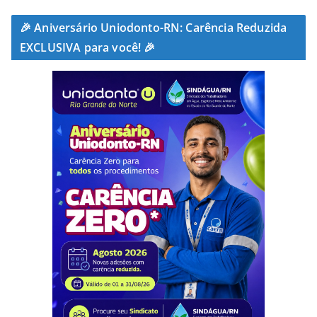
🎉 Aniversário Uniodonto-RN: Carência Reduzida
EXCLUSIVA para você! 🎉