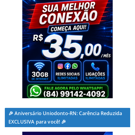
🎉 Aniversário Uniodonto-RN: Carência Reduzida
EXCLUSIVA para você! 🎉