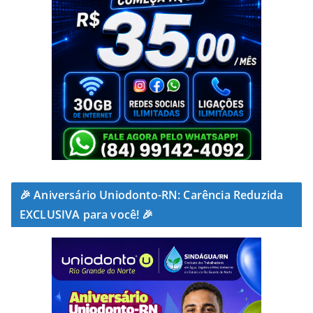
🎉 Aniversário Uniodonto-RN: Carência Reduzida
EXCLUSIVA para você! 🎉