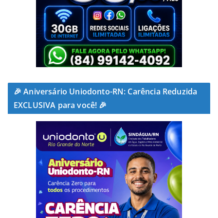
🎉 Aniversário Uniodonto-RN: Carência Reduzida
EXCLUSIVA para você! 🎉