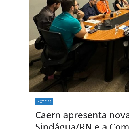
NOTÍCIAS
Caern apresenta nova
Sindágua/RN e a Com