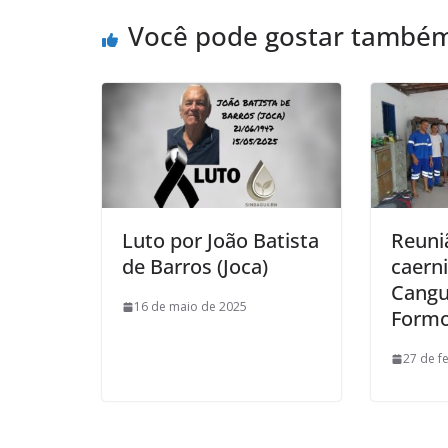
Você pode gostar també
Luto por João Batista
Reuni
de Barros (Joca)
caern
Cangu
16 de maio de 2025
Form
27 de f