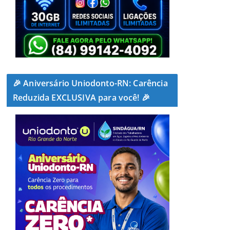
🎉 Aniversário Uniodonto-RN: Carência
Reduzida EXCLUSIVA para você! 🎉