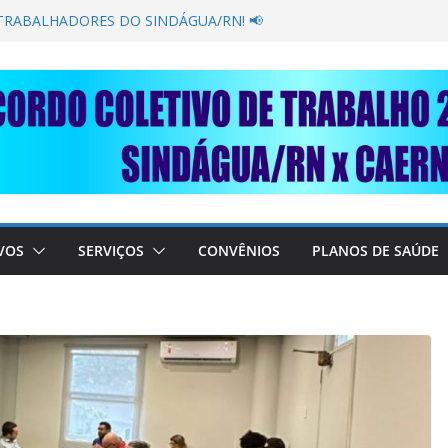
GANÂNCIA SECAR SUA TORNEIRA: UNIDOS
PÚBLICA
 TRABALHADORES DO SINDÁGUA/RN! 📢
resente em importante debate com o Ministro
OBRE A SABESP! 🚨
 SOLIDARIEDADE: AJUDE O NOSSO
 RAIMUNDO DA CAERN!
VOS
SERVIÇOS
CONVÊNIOS
PLANOS DE SAÚDE