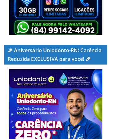
🎉 Aniversário Uniodonto-RN: Carência
Reduzida EXCLUSIVA para você! 🎉