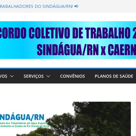
GANÂNCIA SECAR SUA TORNEIRA: UNIDOS
ÚBLICA
TRABALHADORES DO SINDÁGUA/RN! 📢
esente em importante debate com o Ministro
BRE A SABESP! 🚨
SOLIDARIEDADE: AJUDE O NOSSO
 RAIMUNDO DA CAERN!
VOS
SERVIÇOS
CONVÊNIOS
PLANOS DE SAÚDE