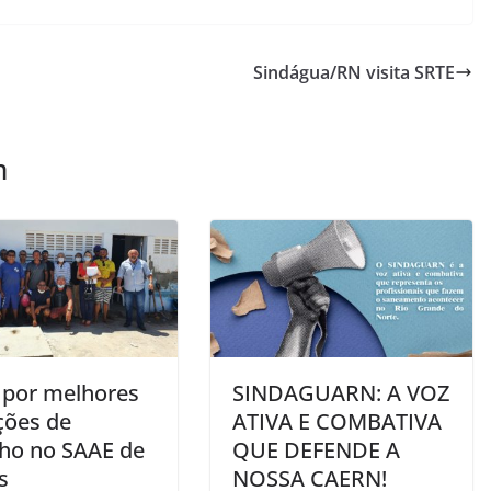
Sindágua/RN visita SRTE
m
a por melhores
SINDAGUARN: A VOZ
ções de
ATIVA E COMBATIVA
lho no SAAE de
QUE DEFENDE A
s
NOSSA CAERN!